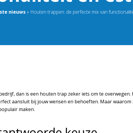
ste nieuws
»
Houten trappen: de perfecte mix van functionalite
edrijf, dan is een houten trap zeker iets om te overwegen. Ho
perfect aansluit bij jouw wensen en behoeften. Maar waarom 
populair maken.
rantwoorde keuze