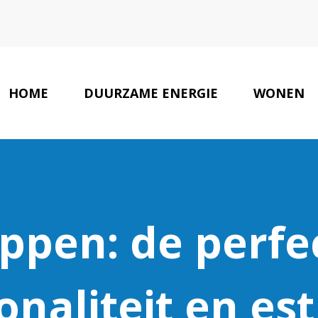
HOME
DUURZAME ENERGIE
WONEN
ONS TEAM
ppen: de perfe
onaliteit en es